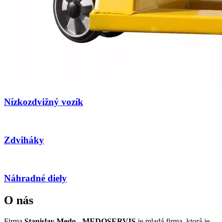
Nízkozdvižný vozík
Zdviháky
Náhradné diely
O nás
Firma
Stanislav Medo - MEDOSERVIS
je mladá firma, ktorá je