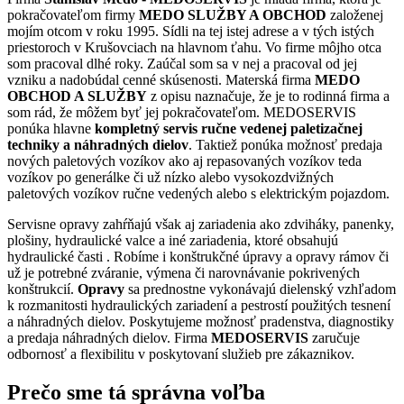
pokračovateľom firmy
MEDO SLUŽBY A OBCHOD
založenej
mojím otcom v roku 1995. Sídli na tej istej adrese a v tých istých
priestoroch v Krušovciach na hlavnom ťahu. Vo firme môjho otca
som pracoval dlhé roky. Zaúčal som sa v nej a pracoval od jej
vzniku a nadobúdal cenné skúsenosti. Materská firma
MEDO
OBCHOD A SLUŽBY
z opisu naznačuje, že je to rodinná firma a
som rád, že môžem byť jej pokračovateľom. MEDOSERVIS
ponúka hlavne
kompletný servis ručne vedenej paletizačnej
techniky a náhradných dielov
. Taktiež ponúka možnosť predaja
nových paletových vozíkov ako aj repasovaných vozíkov teda
vozíkov po generálke či už nízko alebo vysokozdvižných
paletových vozíkov ručne vedených alebo s elektrickým pojazdom.
Servisne opravy zahŕňajú však aj zariadenia ako zdviháky, panenky,
plošiny, hydraulické valce a iné zariadenia, ktoré obsahujú
hydraulické časti . Robíme i konštrukčné úpravy a opravy rámov či
už je potrebné zváranie, výmena či narovnávanie pokrivených
konštrukcií.
Opravy
sa prednostne vykonávajú dielenský vzhľadom
k rozmanitosti hydraulických zariadení a pestrostí použitých tesnení
a náhradných dielov. Poskytujeme možnosť pradenstva, diagnostiky
a predaja náhradných dielov. Firma
MEDOSERVIS
zaručuje
odbornosť a flexibilitu v poskytovaní služieb pre zákaznikov.
Prečo sme tá správna voľba